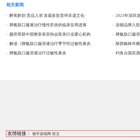
相关新闻
醉美黔韵 贵品入浙 首届多彩贵州非遗文化-
2023年深
脾氨肽口服液治疗慢性肝炎的临床应用进展
连锁品牌入驻
颜所荣获中国整形美容协会医美行业爱心机构
脾氨肽口服溶
解读《脾氨肽口服溶液治疗季节性过敏性鼻炎
陕西榆林市横
脾氨肽口服溶液治疗过敏性鼻炎
钓鱼台国宾酒
友情链接：
饶手游戏网
软文