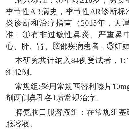
纳入标准：①年龄≥18岁，男
季节性AR病史，季节性AR诊断标
炎诊断和治疗指南（2015年，天津
准：①有非过敏性鼻炎、严重鼻
心、肝、肾、脑部疾病患者，③妊
本研究共计纳入84例受试者，1:
组42例。
常规组:采用常规西替利嗪片10m
剂两侧鼻孔各1喷常规治疗。
脾氨肽口服溶液组：在常规组基
服溶液。