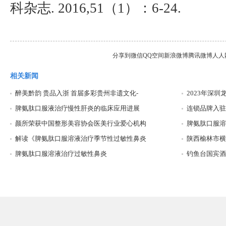
科杂志. 2016,51（1）：6-24.
分享到
微信
QQ空间
新浪微博
腾讯微博
人人
相关新闻
醉美黔韵 贵品入浙 首届多彩贵州非遗文化-
2023年深
脾氨肽口服液治疗慢性肝炎的临床应用进展
连锁品牌入驻
颜所荣获中国整形美容协会医美行业爱心机构
脾氨肽口服溶
解读《脾氨肽口服溶液治疗季节性过敏性鼻炎
陕西榆林市横
脾氨肽口服溶液治疗过敏性鼻炎
钓鱼台国宾酒