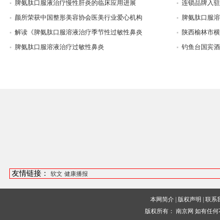
脾氨肽口服液治疗慢性肝炎的临床应用进展
连锁品牌入驻
颜所荣获中国整形美容协会医美行业爱心机构
脾氨肽口服溶
解读《脾氨肽口服溶液治疗季节性过敏性鼻炎
陕西榆林市横
脾氨肽口服溶液治疗过敏性鼻炎
钓鱼台国宾酒
友情链接：
软文
健康播报
本网简介
|
版权声明
|
联系
版权所有：
南京网
如有任何