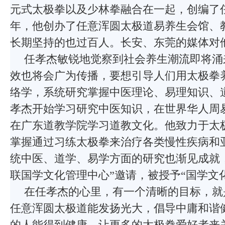
元式太极拳以及少林拳融合在一起，创编了任
年，他创办了任意浑圆太极道易养生会馆、
长期坚持的也过百人。长安、东莞的媒体对
任孝杰敏锐地觉察到社会养生潮流即将涌
效也将会广为传播，要想引导人们用太极拳
络学，系统研究掌握中医理论、易理知识、
孝杰开始学习研究中医知识，在世界华人周
在广东道教学院学习道教文化。他致力于太
掌握通过习练太极拳来治疗各类慢性疾病和
统中医、道学、易学方面的研究也渐见成就，2
联国学文化管理中心”邀请，被授予“国学文
在任孝杰的心里，有一个清晰的目标，就
任意浑圆太极道能发扬光大，倡导中庸和谐
的人能得到健康，让更多的太极拳爱好者来