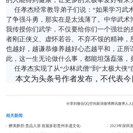
任孝杰经常教导弟子们说：“如果学习武
了争强斗勇，那实在是太浅薄了。中华武术
我传授你们武学，不仅要给你们一个强壮的
者刚正侠义、虚怀若谷、不弃不馁的精神，
也越好，越谦恭修养越好心态越平和，正所
此，这一生无论做什么事，都能坦荡磊落，勇
任孝杰实现了从“少林武僧”到“太极大侠
本文为头条号作者发布，不代表今
分享到
微信
QQ空间
新浪微博
腾讯微博
人人
相关新闻
醉美黔韵 贵品入浙 首届多彩贵州非遗文化-
2023年深