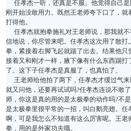
任孝杰一听，还真是不服。他觉得自己是
刚开始没敢用力。既然王老师夸下口了，就
打得他。
任孝杰就抱拳施礼对王老师说，那我就不
信地说，你尽管来吧。任孝杰这次用了散打
拳，紧接着右脚飞起就踹了出去。结果他只
接着又和刚才一样，腋下像有什么东西踢打
了。这下子任孝杰是真服了，也真怕了。
王老师给他拍了两下，任孝杰才缓过气来
就又问他，还要再试试吗?任孝杰连说不敢
师，你这是真的用的是太极拳的动作吗?不是
是太极拳里很平常的一招，叫白鹅亮翅。任
啊，可是我怎么不知道有这么厉害呢。王老
拳，用的是外家功夫哦。