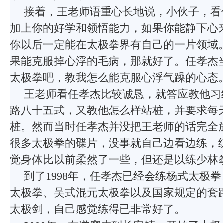
接着，王老师语重心长地说，小伙子，看
加上你的好学和领悟能力，如果你能静下心
你以后一定能在太极拳界有自己的一片领域
果能克服掉心浮的毛病，那就好了。任孝杰
太极拳吧，教我怎么能克服心浮气躁的心态
王老师看任孝杰比较诚恳，就答应教他习
路八十五式，又教他怎么样站桩，并要求每
桩。然而当时任孝杰并没把王老师的话完全
很多太极拳的碟片，没事就自己边看边练，
觉身体比以前柔然了一些，但还是以练少林
到了1998年，任孝杰已经会练杨式太极
太极拳、吴式混元太极拳以及国家规定的套
太极剑，自己感觉练得已非常好了。