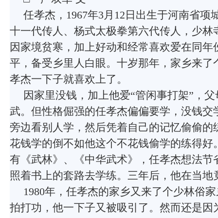
任孝杰，1967年3月12日出生于河南省
十一代传人、杨式太极拳第六代传人，少林
因家境贫寒，加上好动和经常喜欢爱在同年
平，备受乡里人白眼。十岁那年，家乡来了
孝杰一下子就喜欢上了。
因家里没钱，加上他爱“管闲事打架”，
武。但性格倔强的任孝杰偏偏要学，没钱交
旁边看别人学，然后凭着自己的记忆偷偷的
花钱学的倒不如他这个不花钱偷学的练得好
有《武林》、《中华武术》，任孝杰想法节
照着书上的套路去学练。三年后，他在当地
1980年，任孝杰的家乡又来了个少林俗
拍打功，他一下子又被吸引了。然而还是因