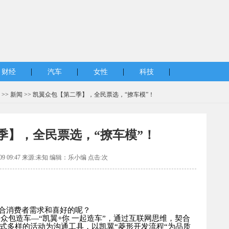
|
|
|
|
财经
汽车
女性
科技
 >>
新闻
>> 凯翼众包【第二季】，全民票选，“撩车模”！
季】，全民票选，“撩车模”！
-09 09:47 来源:未知 编辑：乐小编 点击:
次
合消费者需求和喜好的呢？
启众包造车
—
“凯翼
+
你 一起造车”，通过互联网思维，契合
式多样的活动为沟通工具，以凯翼
“
菱形开发流程
“
为品质