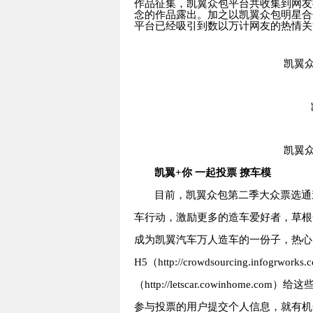
作品征集，凯翼众包平台共收集到网友
念的作品露出。加之以凯翼众包明星合
平台已经吸引到数以万计网友的热情关
凯翼
凯翼
凯翼
+
你 一起投票 撩车模
目前，凯翼众包第二季大众票选通
车行动，激励更多的造车爱好者，草根
成为凯翼汽车万人造车的一份子，热心
H5
（
http://crowdsourcing.infogrworks.
（
http://letscar.cowinhome.com
）给这
参与投票的用户提交个人信息，就有机