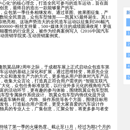
中心化”的核心理念，打造全民可参与的造车运动，旨在面
创意，最终目的造出一款能够量产的车。
线，众包第一季任务相继发布。通过草图、效果图征集，产
数轮全民票选，众包车型雏形——凯翼
X5
最终诞生。其
1:1
惊艳亮相。这场声势浩大的全民造车运动以征集到
586
幅汽
400000+
粉丝支持量，
500+
媒体关注的成绩圆满收尾！更值
颠覆性的行业意义，被作为经典案例写入《
2016
中国汽车
1
互动营销学院奖
-
互动营销案例奖。
2
3
4
逢凯翼品牌
2
周年之际，于成都车展上正式启动众包造车第
车运动的基础上深化和扩展，通过思维转变，将原先企业
大众和激发生产力的方式，更多地从用户群体对汽车产品
5
，收集大众言论，打造真正符合用户需求的 “智能互联汽
群扩大化，众包任务标准放宽，以行业外多元化的视角给汽车
富的活动环节，更有趣的参与体验，围绕凯翼众包车型凯
包车型专属操作系统设计、凯翼众包车型内饰优化提升设
涵盖车辆外观、内饰、操作系统等各个方面，围绕目标用
发包，打造贴合用户需求，更受大家喜爱的汽车设计作
独具的专业人士，广集创意，汇聚众智，将更多参与者变
持续了第一季的火爆热度。截止至
11
月，经过为期
2
个月的