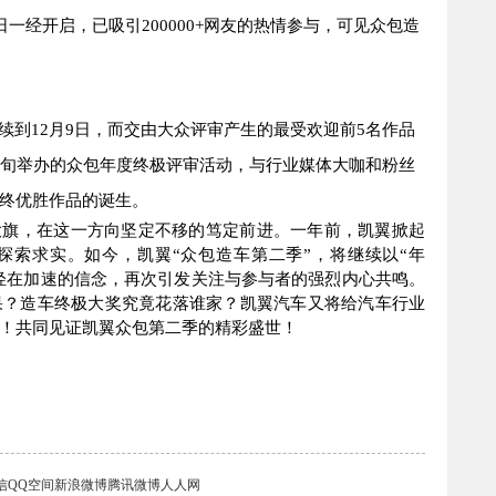
日一经开启，已吸引
200000+
网友的热情参与，可见众包造
续到
12
月
9
日，而交由大众评审产生的最受欢迎前
5
名作品
旬举办的众包年度终极评审活动，与行业媒体大咖和粉丝
终优胜作品的诞生。
大旗，在这一方向坚定不移的笃定前进。一年前，凯翼掀起
探索求实。如今，凯翼“众包造车第二季”，将继续以“年
年轻在加速的信念，再次引发关注与参与者的强烈内心共鸣。
果？造车终极大奖究竟花落谁家？凯翼汽车又将给汽车行业
！共同见证凯翼众包第二季的精彩盛世！
信
QQ空间
新浪微博
腾讯微博
人人网