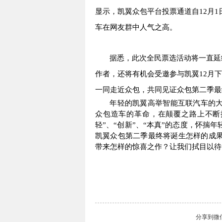
显示，凯翼众包平台投票通道自
12
月
1
车在网友群中人气之高。
据悉，此次全民票选活动将一直延
作者，还将有机会受邀参与凯翼
12
月下
一同走近众包，共同见证众包第二季最
年轻的凯翼高举智能互联汽车的
众包造车的革命，在颠覆之路上不断
轻”、“创新”、“本真”的态度，怀揣
凯翼众包第二季最终将诞生怎样的成
带来怎样的惊喜之作？让我们拭目以待
分享到
微