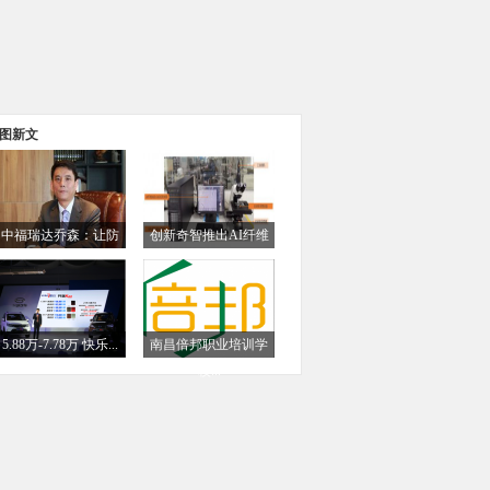
图新文
中福瑞达乔森：让防
创新奇智推出AI纤维
弹...
成...
5.88万-7.78万 快乐...
南昌倍邦职业培训学
校...