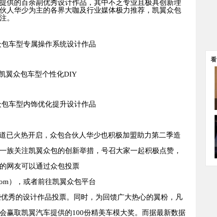
提供的百余副优秀设计作品，其中不乏专业且极具创新理
伙人华少为主的各界大咖及行业媒体极力推荐，凯翼众包
注。
众包车型专属操作系统设计作品
看
凯翼众包车型个性化
DIY
众包车型内饰优化提升设计作品
道已火热开启，众包合伙人华少也积极加盟助力第二季造
一族关注凯翼众包的创新举措，号召大家一起积极点赞，
的网友可以通过众包投票
com
），或者前往凯翼众包平台
些优秀的设计作品投票。同时，为回馈广大热心的翼粉，凡
会赢取凯翼汽车提供的
100
份精美车模大奖。而据最新数据