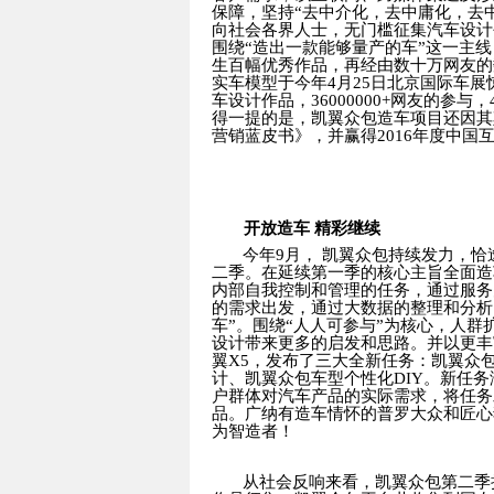
保障，坚持“去中介化，去中庸化，去
向社会各界人士，无门槛征集汽车设计
围绕“造出一款能够量产的车”这一主
生百幅优秀作品，再经由数十万网友的
实车模型于今年
4
月
25
日北京国际车展
车设计作品，
36000000+
网友的参与，
得一提的是，凯翼众包造车项目还因其
营销蓝皮书》，并赢得
2016
年度中国
开放造车 精彩继续
今年
9
月， 凯翼众包持续发力，恰
二季。在延续第一季的核心主旨全面造
内部自我控制和管理的任务，通过服务
的需求出发，通过大数据的整理和分析
车”。围绕“人人可参与”为核心，人
设计带来更多的启发和思路。并以更丰
翼
X5
，发布了三大全新任务：凯翼众
计、凯翼众包车型个性化
DIY
。新任务
户群体对汽车产品的实际需求，将任务
品。广纳有造车情怀的普罗大众和匠心
为智造者！
从社会反响来看，凯翼众包第二季