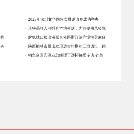
2023年深圳龙华国际女排邀请赛成功举办
展
连锁品牌入驻抖音本地生活，为何要用风铃悦
机构
脾氨肽口服溶液联合依匹斯汀治疗慢性荨麻疹
鼻炎
陕西榆林市横山发现远古时期的三垣遗址，距
钓鱼台国宾酒业总经理丁远怀接受专访:钓鱼