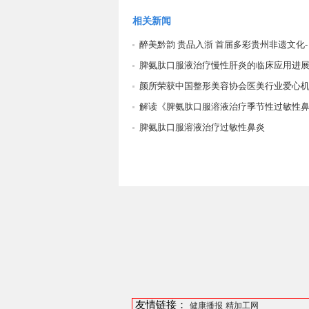
相关新闻
醉美黔韵 贵品入浙 首届多彩贵州非遗文化-
脾氨肽口服液治疗慢性肝炎的临床应用进
颜所荣获中国整形美容协会医美行业爱心
解读《脾氨肽口服溶液治疗季节性过敏性
脾氨肽口服溶液治疗过敏性鼻炎
友情链接：
健康播报
精加工网