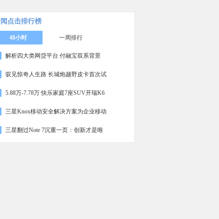
新闻点击排行榜
48小时
一周排行
解析四大类网贷平台 付融宝双系背景
驭见惊奇人生路 长城炮越野皮卡首次试
5.88万-7.78万 快乐家庭7座SUV开瑞K6
三星Knox移动安全解决方案为企业移动
三星翻过Note 7沉重一页：创新才是唯